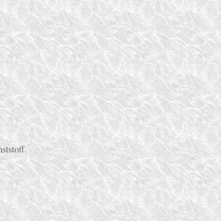
e
ststoff.