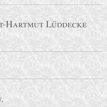
st-Hartmut Lüddecke
n
.