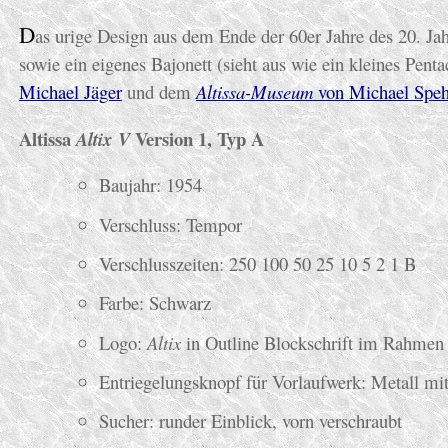
D
as urige Design aus dem Ende der 60er Jahre des 20. Ja
sowie ein eigenes Bajonett (sieht aus wie ein kleines Pent
Michael Jäger
und dem
Altissa-Museum
von Michael Speh
Altissa
Version 1, Typ A
Altix V
Baujahr: 1954
Verschluss: Tempor
Verschlusszeiten: 250 100 50 25 10 5 2 1 B
Farbe: Schwarz
Logo:
Altix
in Outline Blockschrift im Rahmen 
Entriegelungsknopf für Vorlaufwerk: Metall mi
Sucher: runder Einblick, vorn verschraubt