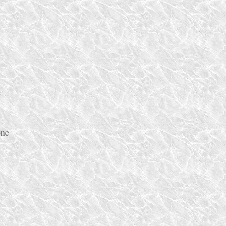
e
one