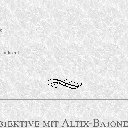
te
pannhebel
bjektive mit Altix-Bajone