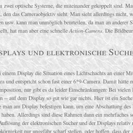
um zwei optische Systeme, die miteinander gekoppelt sind. Ma
, den das Cameraobjektiv sieht. Man sieht allerdings nicht, w
n usw. kann man unmöglich beurteilen, da man an anderer Ste
ellt, hat man aber eine schnelle
Action-Camera
. Die Bildbeur
splays und elektronische Such
 einem Display die Situation eines Lichtschachts an einer Mit
ra und entspricht schon fast einer 6*9-Camera. Damit hätte 
mposition, nur gibt es da leider Einschränkungen: Bei vielen 
n -- auf dem Display so gut wie gar nichts. Hier ist ein Suc
e man am Display befestigen kann, um eine Abschattung des F
haben. Allerdings sind diese Rahmen dann ein mehrfaches so 
 Auflösung der elektronischen Sucher und der Displays relativ n
örnigkeit nur ungefähr scharf stellen, oder hoffen, dass der