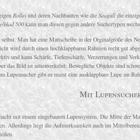
ugigen
Rollei
und deren Nachbauten wie die
Seagull
die einzig
elblad 500
kann man diesen gegen andere Suchertypen wechs
selbst. Man hat eine Mattscheibe in der Orginalgröße des Ne
licht wird durch einen hochklappbaren Rahmen recht gut abge
tiv und kann Schärfe, Tiefenschärfe, Verzerrungen und Verk
ber das Bild ist seitenverkehrt. Bewegliche Objekte sind schwe
um Lupensucher gibt es meist eine ausklappbare Lupe im Ra
Mit Lupensuche
chacht mit einem eingebauten Lupensystem. Die Mitte der Mat
len. Allerdings liegt die Aufmerksamkeit auch im Mittelberei
eilen.