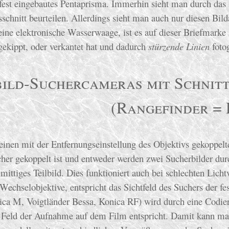
fest eingebautes Pentaprisma. Immerhin sieht man durch das 
schnitt beurteilen. Allerdings sieht man auch nur diesen Bild
ine elektronische Wasserwaage, ist es auf dieser Briefmarke 
gekippt, oder verkantet hat und dadurch
stürzende Linien
fotog
bild-Suchercameras mit Schnit
(Rangefinder = 
inen mit der Entfernungseinstellung des Objektivs gekoppelte
her gekoppelt ist und entweder werden zwei Sucherbilder durc
mittiges Teilbild. Dies funktioniert auch bei schlechten Lichtv
echselobjektive, entspricht das Sichtfeld des Suchers der f
ica M, Voigtländer Bessa, Konica RF) wird durch eine Codi
m Feld der Aufnahme auf dem Film entspricht. Damit kann ma