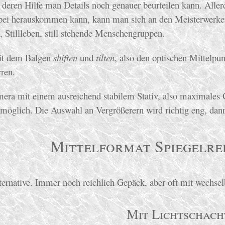
t deren Hilfe man Details noch genauer beurteilen kann. Aller
abei herauskommen kann, kann man sich an den Meisterwerk
 Stillleben, still stehende Menschengruppen.
mit dem Balgen
shiften
und
tilten
, also den optischen Mittelpu
rren.
amera mit einem ausreichend stabilem Stativ, also maximales
 unmöglich. Die Auswahl an Vergrößerern wird richtig eng, da
Mittelformat Spiegelr
lternative. Immer noch reichlich Gepäck, aber oft mit wechse
Mit Lichtschach