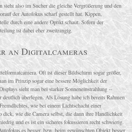
n sieht also im Sucher die gleiche Vergrößerung und den
orauf der Autofokus scharf gestellt hat. Kippen,
lle durch eine andere Optikt schaut. Sofern der
teilung ist dabei eher zweitrangig.
er an Digitalcameras
telformatcamera. Oft ist dieser Bildschirm sogar größer,
man im Prinzip sogar eine bessere Möglichkeit der
Displays sieht man bei starker Sonneneinstrahlung --
her deutlich überlegen. Als Lösung habe ich bereits Rahmen
remdlichtes, wie bei einem Lichtschacht einer
dick, wie die Camera selbst, die dann ihre Handlichkeit
iedrig und es ist ein sicheres fokussieren recht schwierig.
 Autofokus es besser, bzw. beim gewünschten Objekt besser