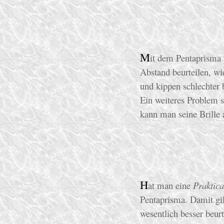
M
it dem Pentaprisma w
Abstand beurteilen, wi
und kippen schlechter b
Ein weiteres Problem st
kann man seine Brille
H
at man eine
Praktic
Pentaprisma. Damit gi
wesentlich besser beurt