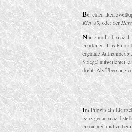
B
ei einer alten zweiä
Kiev 88
, oder der
Hass
N
un zum Lichtschacht 
beurteilen. Das Fremd
orginale Aufnahmeobjek
Spiegel aufgerichtet, a
dreht. Als Übergang z
I
m Prinzip ein Lichts
ganz genau scharf stel
betrachten und zu beurt