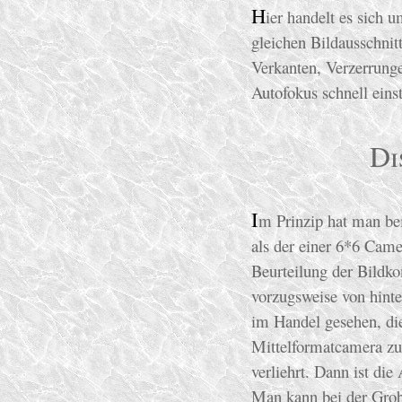
H
ier handelt es sich 
gleichen Bildausschnitt
Verkanten, Verzerrunge
Autofokus schnell einst
Di
I
m Prinzip hat man bei
als der einer 6*6 Came
Beurteilung der Bildko
vorzugsweise von hinte
im Handel gesehen, di
Mittelformatcamera zu 
verliehrt. Dann ist die
Man kann bei der Grobk