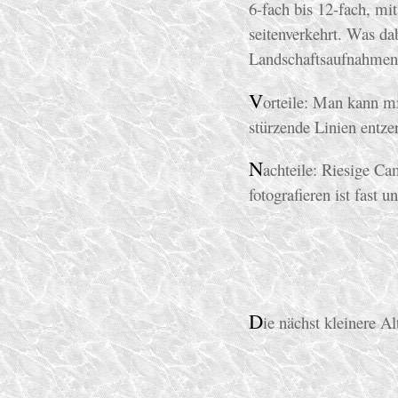
6-fach bis 12-fach, mi
seitenverkehrt. Was d
Landschaftsaufnahmen,
V
orteile: Man kann 
stürzende Linien entze
N
achteile: Riesige C
fotografieren ist fast
D
ie nächst kleinere A