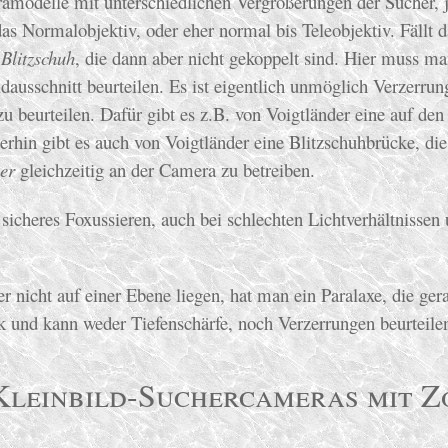
ramodelle mit unterschiedlichen Vergrößerungen der Sucher,
s Normalobjektiv, oder eher normal bis Teleobjektiv. Fällt 
n
Blitzschuh
, die dann aber nicht gekoppelt sind. Hier muss m
dausschnitt beurteilen. Es ist eigentlich unmöglich Verzerr
zu beurteilen. Dafür gibt es z.B. von Voigtländer eine auf de
terhin gibt es auch von Voigtländer eine Blitzschuhbrücke, di
er
gleichzeitig an der Camera zu betreiben.
d sicheres Foxussieren, auch bei schlechten Lichtverhältnisse
er nicht auf einer Ebene liegen, hat man ein Paralaxe, die 
k und kann weder Tiefenschärfe, noch Verzerrungen beurteile
Kleinbild-Suchercameras mit 