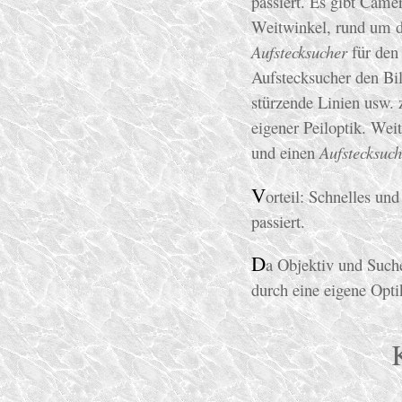
passiert. Es gibt Came
Weitwinkel, rund um da
Aufstecksucher
für de
Aufstecksucher den Bil
stürzende Linien usw. 
eigener Peiloptik. Wei
und einen
Aufstecksuch
V
orteil: Schnelles un
passiert.
D
a Objektiv und Such
durch eine eigene Opti