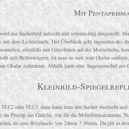
Mit Pentaprism
ird das Sucherbild aufrecht und seitenrichtig dargestellt. Ma
e mit dem Lichtschacht. Der Überblick geht zugunsten des di
eurteilen, allenfalls mit Gitterlinien auf der Mattscheibe, ka
ellt sich Brillenträgern. Ist man zu weit vom Okular entfernt
 am Okular zerkratzen. Abhilfe kann eine Augenmuschel aus 
Kleinbild-Spiegelref
a VLC2
oder
VLC3
, dann kann man den Sucher wechseln und e
lt im Prinzip das Gleiche, wie für die Mittelformatcamera
eilen, als eine
Briefmarke
von 24mm * 36mm. Da gilt es deutl